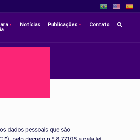
para
Notícias
Publicações
Contato
ia
 dos dados pessoais que são
”), pelo decreto n.º 8.771/16 e pela lei