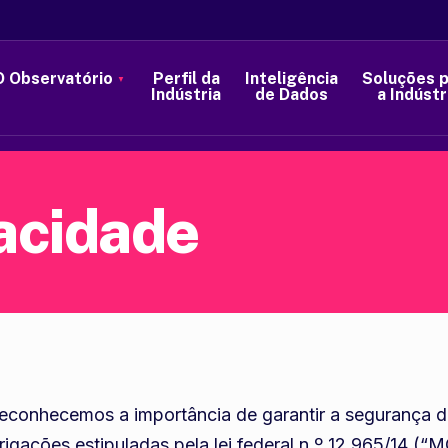
O Observatório
Perfil da
Inteligência
Soluções 
Indústria
de Dados
a Indústr
vacidade
, reconhecemos a importância de garantir a segurança
gações estipuladas pela lei federal n.º 12.965/14 (“MCI