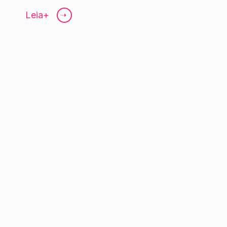
Leia+
➝