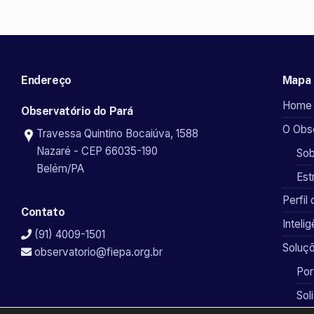
Endereço
Mapa 
Home
Observatório do Pará
O Obse
Travessa Quintino Bocaiúva, 1588
Nazaré - CEP 66035-190
Sob
Belém/PA
Est
Perfil 
Contato
Inteli
(91) 4009-1501
Soluçõ
observatorio@fiepa.org.br
Por
Sol