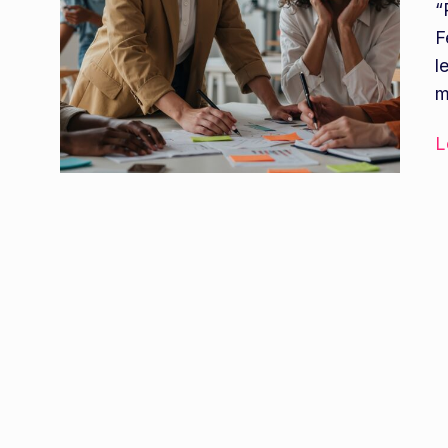
“
F
l
m
L