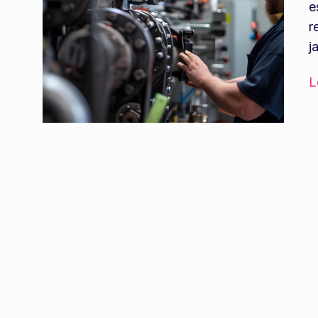
e
r
j
L