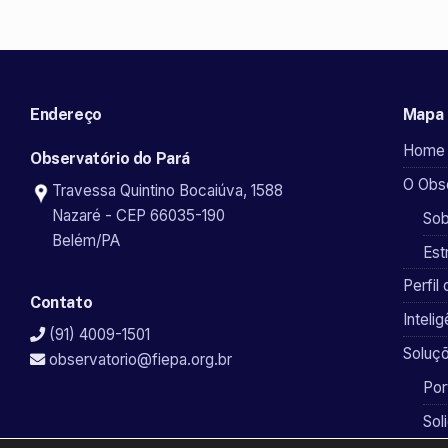
Endereço
Mapa 
Home
Observatório do Pará
O Obse
Travessa Quintino Bocaiúva, 1588
Nazaré - CEP 66035-190
Sob
Belém/PA
Est
Perfil 
Contato
Inteli
(91) 4009-1501
Soluçõ
observatorio@fiepa.org.br
Por
Sol