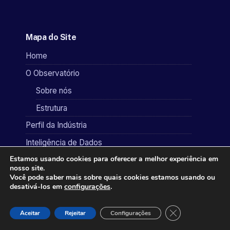
Mapa do Site
Home
O Observatório
Sobre nós
Estrutura
Perfil da Indústria
Inteligência de Dados
Estamos usando cookies para oferecer a melhor experiência em
Soluções para a Indústria
nosso site.
Você pode saber mais sobre quais cookies estamos usando ou
Portifólio do Observatório
desativá-los em
configurações
.
Solicite contato
Close GDPR Cook
Notícias
Aceitar
Rejeitar
Configurações
Publicações