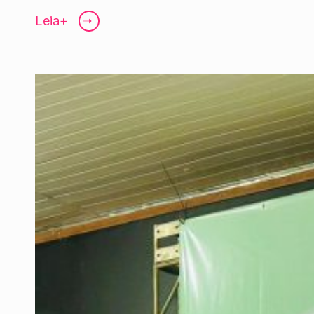
Leia+
➝