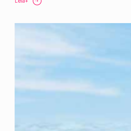
Leia+
➝