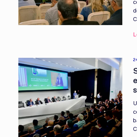
c
d
C
L
2
S
e
U
c
b
C