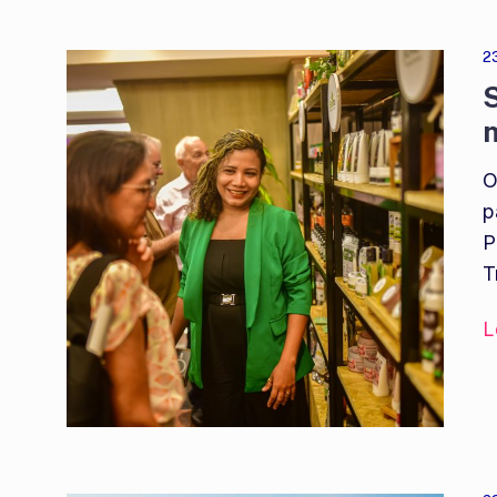
2
S
n
O
p
P
T
L