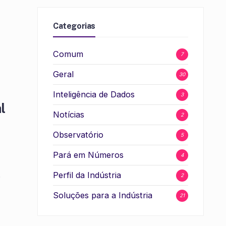
Categorias
Comum
7
Geral
30
Inteligência de Dados
3
l
Notícias
2
Observatório
5
Pará em Números
4
.
Perfil da Indústria
2
Soluções para a Indústria
21