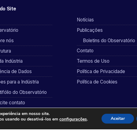
do Site
Notícias
rvatório
Publicações
re nós
Boletins do Observatório
Contato
rutura
da Indústria
Termos de Uso
gência de Dados
Política de Privacidade
es para a Indústria
Política de Cookies
tifólio do Observatório
icite contato
xperiência em nosso site.
Aceitar
mos usando ou desativá-los em
configurações
.