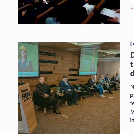
L
2
D
t
d
N
p
t
M
i