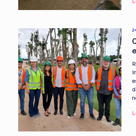
L
2
C
R
I
e
d
n
L