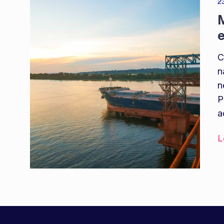
2
M
e
C
n
n
P
a
L