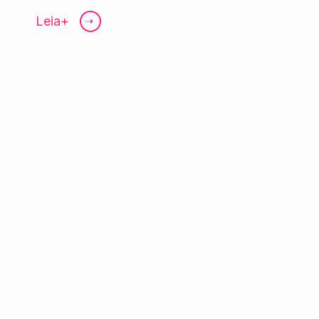
Leia+
➝